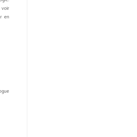
voir
r en
logue