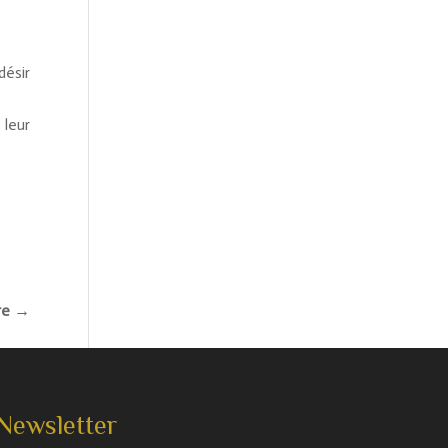
désir
 leur
ire →
Newsletter