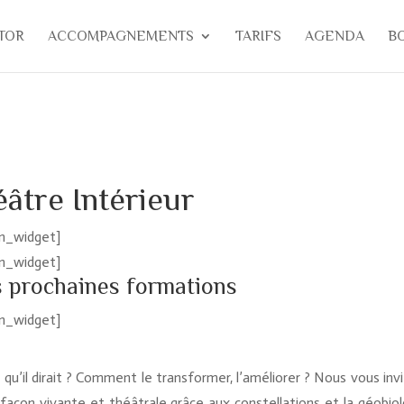
TOR
ACCOMPAGNEMENTS
TARIFS
AGENDA
B
âtre Intérieur
in_widget]
in_widget]
s prochaines formations
in_widget]
ce qu’il dirait ? Comment le transformer, l’améliorer ? Nous vous inv
 façon vivante et théâtrale grâce aux constellations et la géobiol