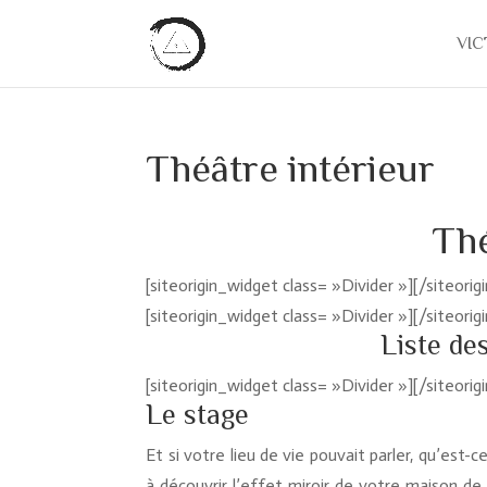
VIC
Théâtre intérieur
Thé
[siteorigin_widget class= »Divider »]
[/siteorig
[siteorigin_widget class= »Divider »]
[/siteorig
Liste de
[siteorigin_widget class= »Divider »]
[/siteorig
Le stage
Et si votre lieu de vie pouvait parler, qu’est-
à découvrir l’effet miroir de votre maison de